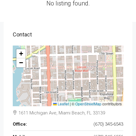
No listing found.
Contact
+
−
Leaflet
|
©
OpenStreetMap
contributors
1611 Michigan Ave, Miami Beach, FL 33139
Office:
(670) 345-6543